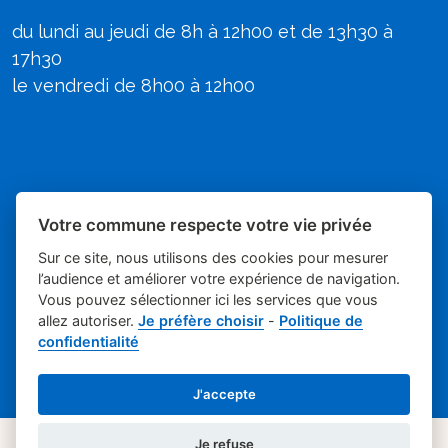
du lundi au jeudi de 8h à 12h00 et de 13h30 à
17h30
le vendredi de 8h00 à 12h00
Votre commune respecte votre vie privée
Sur ce site, nous utilisons des cookies pour mesurer
l’audience et améliorer votre expérience de navigation.
Vous pouvez sélectionner ici les services que vous
allez autoriser.
Je préfère choisir
-
Politique de
Place du village la solution web et
- Mairie de
confidentialité
appli des collectivités
Poulx
Mentions légales
-
-
Gestion des cookies
J'accepte
Je refuse