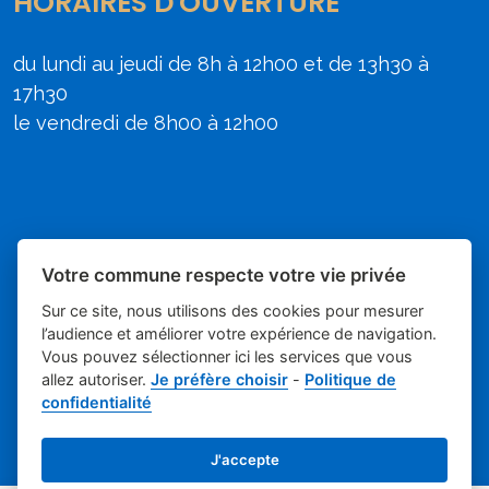
HORAIRES D'OUVERTURE
du lundi au jeudi de 8h à 12h00 et de 13h30 à
17h30
le vendredi de 8h00 à 12h00
Votre commune respecte votre vie privée
Sur ce site, nous utilisons des cookies pour mesurer
l’audience et améliorer votre expérience de navigation.
Vous pouvez sélectionner ici les services que vous
allez autoriser.
Je préfère choisir
-
Politique de
Place du village la solution web et
- Mairie de
confidentialité
appli des collectivités
Poulx
Mentions légales
-
-
Gestion des cookies
J'accepte