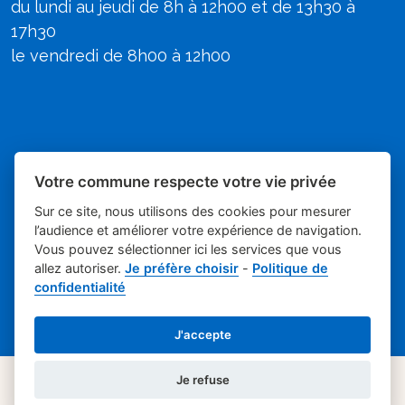
du lundi au jeudi de 8h à 12h00 et de 13h30 à
17h30
le vendredi de 8h00 à 12h00
Votre commune respecte votre vie privée
Sur ce site, nous utilisons des cookies pour mesurer
l’audience et améliorer votre expérience de navigation.
Vous pouvez sélectionner ici les services que vous
allez autoriser.
Je préfère choisir
-
Politique de
Place du village la solution web et
- Mairie de
confidentialité
appli des collectivités
Poulx
Mentions légales
-
-
Gestion des cookies
J'accepte
Je refuse