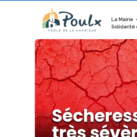
La Mairie
Solidarité
Sécheress
très sévè