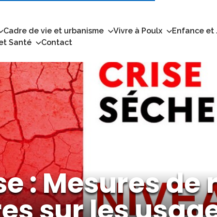
Cadre de vie et urbanisme
Vivre à Poulx
Enfance et
 et Santé
Contact
e : Mesures de r
res sur les usage