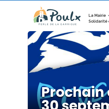
La Mairie
Solidarité
Prochain 
30 septe