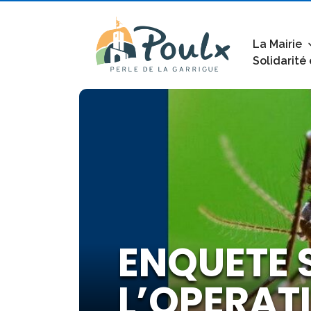
La Mairie
Solidarité
ENQUETE S
L’OPERAT