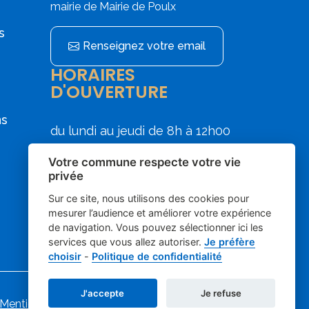
mairie de Mairie de Poulx
s
Renseignez votre email
HORAIRES
D'OUVERTURE
ns
du lundi au jeudi de 8h à 12h00
et de 13h30 à 17h30
Votre commune respecte votre vie
le vendredi de 8h00 à 12h00
privée
Sur ce site, nous utilisons des cookies pour
mesurer l’audience et améliorer votre expérience
de navigation. Vous pouvez sélectionner ici les
services que vous allez autoriser.
Je préfère
choisir
-
Politique de confidentialité
J'accepte
Je refuse
Mentions légales
-
-
Gestion des cookies