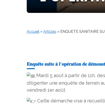
Accueil
»
Articles
»
ENQUETE SANITAIRE SU
𝐄𝐧𝐪𝐮𝐞̂𝐭𝐞 𝐬𝐮𝐢𝐭𝐞 𝐚̀ 𝐥’𝐨𝐩𝐞́𝐫𝐚𝐭𝐢𝐨𝐧 𝐝𝐞 𝐝𝐞́𝐦𝐨𝐮𝐬𝐭
Mardi 5 août à partir de 11h, des
diligenter une enquête de terrain a
vendredi 1er août.
Cette démarche vise à recueilli