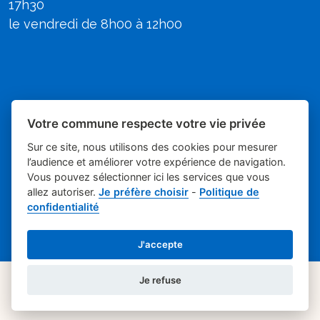
17h30
le vendredi de 8h00 à 12h00
Votre commune respecte votre vie privée
Sur ce site, nous utilisons des cookies pour mesurer
l’audience et améliorer votre expérience de navigation.
Vous pouvez sélectionner ici les services que vous
allez autoriser.
Je préfère choisir
-
Politique de
Place du village la solution web et
- Mairie de
confidentialité
appli des collectivités
Poulx
Mentions légales
-
-
Gestion des cookies
J'accepte
Je refuse