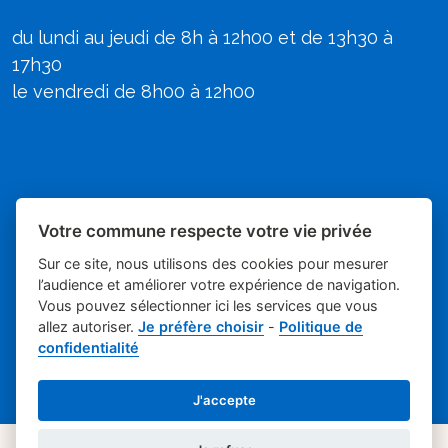
du lundi au jeudi de 8h à 12h00 et de 13h30 à
17h30
le vendredi de 8h00 à 12h00
Votre commune respecte votre vie privée
Sur ce site, nous utilisons des cookies pour mesurer
l’audience et améliorer votre expérience de navigation.
Vous pouvez sélectionner ici les services que vous
allez autoriser.
Je préfère choisir
-
Politique de
Place du village la solution web et
- Mairie de
confidentialité
appli des collectivités
Poulx
Mentions légales
-
-
Gestion des cookies
J'accepte