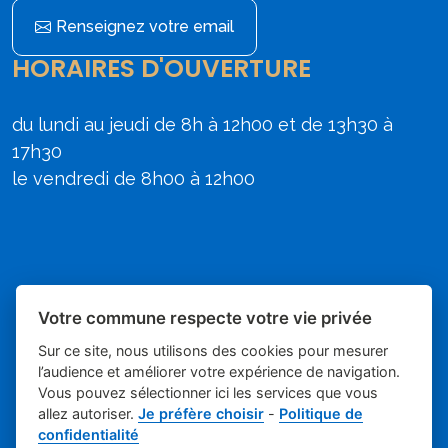
Renseignez votre email
HORAIRES D'OUVERTURE
du lundi au jeudi de 8h à 12h00 et de 13h30 à
17h30
le vendredi de 8h00 à 12h00
Votre commune respecte votre vie privée
Sur ce site, nous utilisons des cookies pour mesurer
l’audience et améliorer votre expérience de navigation.
Vous pouvez sélectionner ici les services que vous
allez autoriser.
Je préfère choisir
-
Politique de
Place du village la solution web et
- Mairie de
confidentialité
appli des collectivités
Poulx