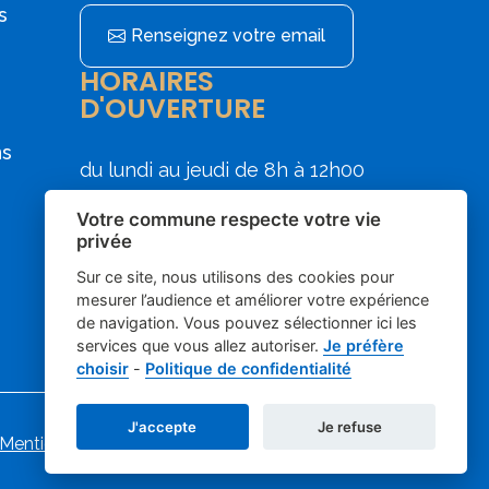
s
Renseignez votre email
HORAIRES
D'OUVERTURE
ns
du lundi au jeudi de 8h à 12h00
et de 13h30 à 17h30
Votre commune respecte votre vie
le vendredi de 8h00 à 12h00
privée
Sur ce site, nous utilisons des cookies pour
mesurer l’audience et améliorer votre expérience
de navigation. Vous pouvez sélectionner ici les
services que vous allez autoriser.
Je préfère
choisir
-
Politique de confidentialité
J'accepte
Je refuse
Mentions légales
-
-
Gestion des cookies