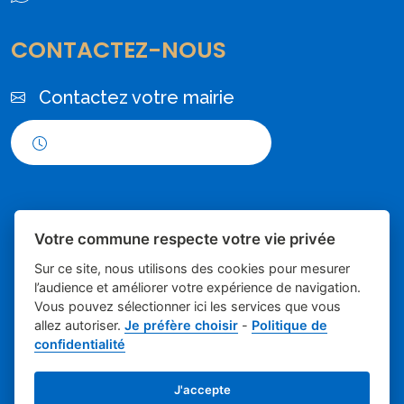
CONTACTEZ-NOUS
Contactez votre mairie
Horaires d'ouverture
Votre commune respecte votre vie privée
Sur ce site, nous utilisons des cookies pour mesurer
l’audience et améliorer votre expérience de navigation.
Vous pouvez sélectionner ici les services que vous
Place du village la solution web et
- Mairie de
allez autoriser.
Je préfère choisir
-
Politique de
confidentialité
appli des collectivités
Poulx
Mentions légales
-
Gestion des cookies
J'accepte