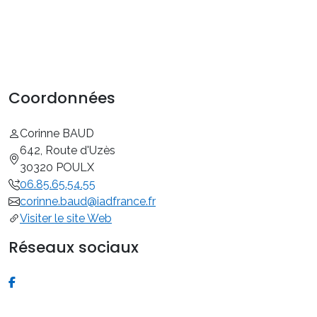
métier d’agent immobilier.
Estimations gratuites.
Coordonnées
Corinne BAUD
642, Route d'Uzès
30320 POULX
06.85.65.54.55
corinne.baud@iadfrance.fr
Visiter le site Web
Réseaux sociaux