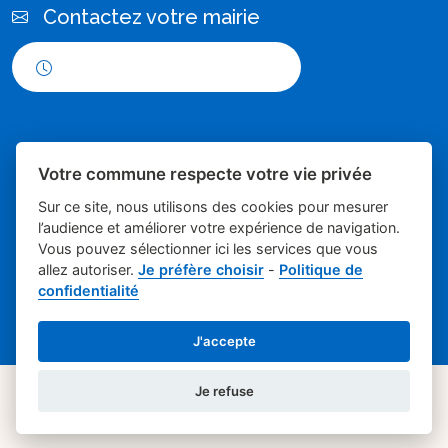
Contactez votre mairie
Horaires d'ouverture
Votre commune respecte votre vie privée
Sur ce site, nous utilisons des cookies pour mesurer
l’audience et améliorer votre expérience de navigation.
Vous pouvez sélectionner ici les services que vous
Place du village la solution web et
- Mairie de
allez autoriser.
Je préfère choisir
-
Politique de
confidentialité
appli des collectivités
Poulx
Mentions légales
-
Gestion des cookies
J'accepte
Je refuse