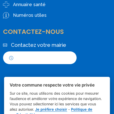
Annuaire santé
Numéros utiles
CONTACTEZ-NOUS
Contactez votre mairie
Horaires d'ouverture
Votre commune respecte votre vie privée
Sur ce site, nous utilisons des cookies pour mesurer
l’audience et améliorer votre expérience de navigation.
Vous pouvez sélectionner ici les services que vous
Place du village la solution web et
- Mairie de
allez autoriser.
Je préfère choisir
-
Politique de