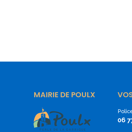
MAIRIE DE POULX
VO
Polic
06 7