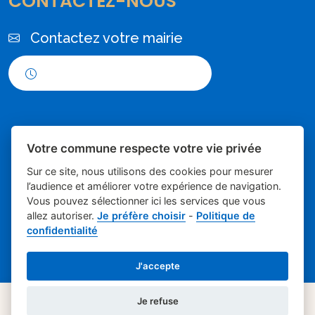
CONTACTEZ-NOUS
Contactez votre mairie
Horaires d'ouverture
Votre commune respecte votre vie privée
Sur ce site, nous utilisons des cookies pour mesurer
l’audience et améliorer votre expérience de navigation.
Vous pouvez sélectionner ici les services que vous
Place du village la solution web et
- Mairie de
allez autoriser.
Je préfère choisir
-
Politique de
confidentialité
appli des collectivités
Poulx
Mentions légales
-
Gestion des cookies
J'accepte
Je refuse