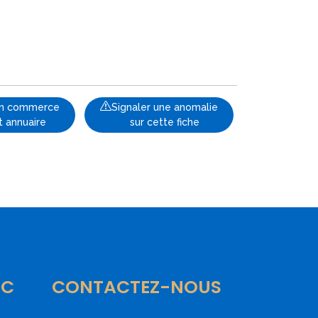
 un commerce
Signaler une anomalie
t annuaire
sur cette fiche
IC
CONTACTEZ-NOUS