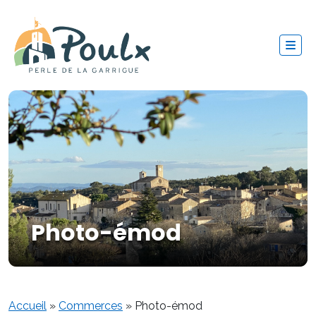
Photo-émod
Accueil
»
Commerces
»
Photo-émod