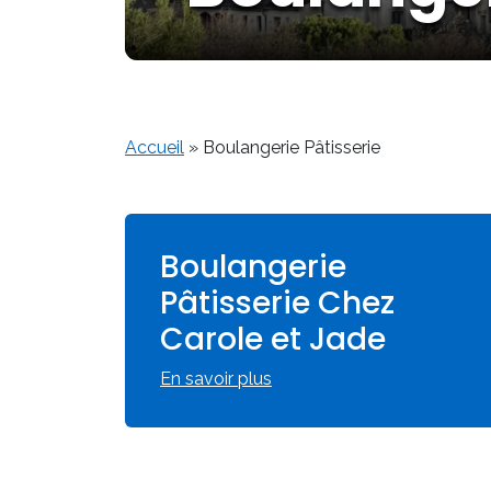
Accueil
»
Boulangerie Pâtisserie
Boulangerie
Pâtisserie Chez
Carole et Jade
En savoir plus