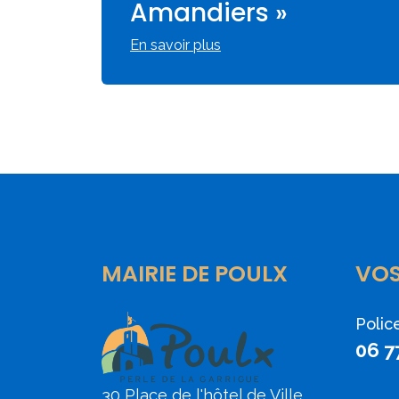
Amandiers »
En savoir plus
MAIRIE DE POULX
VO
Polic
06 7
30 Place de l'hôtel de Ville