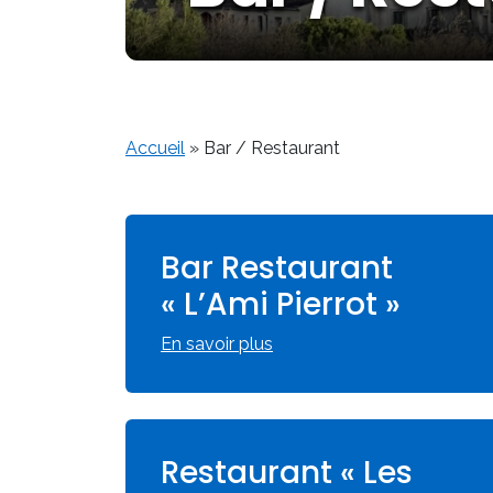
Accueil
»
Bar / Restaurant
Bar Restaurant
« L’Ami Pierrot »
En savoir plus
Restaurant « Les