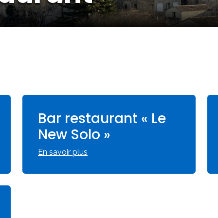
Bar restaurant « Le
New Solo »
En savoir plus