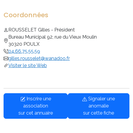
Coordonnées
ROUSSELET Gilles - Président
Bureau Municipal 92, rue du Vieux Moulin
30320 POULX
04.66.75.55.59
gilles.rousselet@wanadoo.fr
Visiter le site Web
Inscrire une
Signaler une
association
anomalie
sur cet annuaire
sur cette fiche