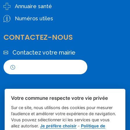
Annuaire santé
Numéros utiles
CONTACTEZ-NOUS
Contactez votre mairie
Horaires d'ouverture
Votre commune respecte votre vie privée
Sur ce site, nous utilisons des cookies pour mesurer
l’audience et améliorer votre expérience de navigation.
Vous pouvez sélectionner ici les services que vous
Place du village la solution web et
- Mairie de
allez autoriser.
Je préfère choisir
-
Politique de