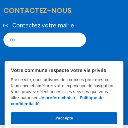
CONTACTEZ-NOUS
Contactez votre mairie
Horaires d'ouverture
Votre commune respecte votre vie privée
Sur ce site, nous utilisons des cookies pour mesurer
l’audience et améliorer votre expérience de navigation.
Vous pouvez sélectionner ici les services que vous
Place du village la solution web et
- Mairie de
allez autoriser.
Je préfère choisir
-
Politique de
confidentialité
appli des collectivités
Poulx
Mentions légales
-
Gestion des cookies
J'accepte